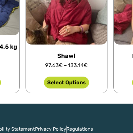
4.5 kg
Shawl
97.63
€
–
133.14
€
Select Options
bility Statement
Privacy Policy
Regulations