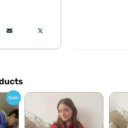
oducts
Sale!