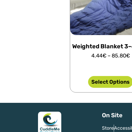
Weighted Blanket 3–
4.44
€
–
85.80
€
Select Options
On Site
Store
Accessi