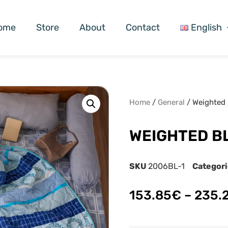
ome
Store
About
Contact
English
Home
/
General
/ Weighted 
WEIGHTED BL
SKU
2006BL-1
Categor
153.85
€
–
235.