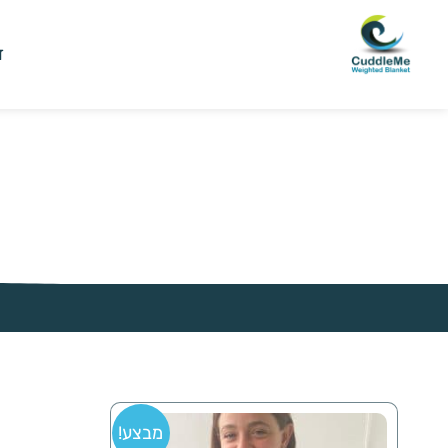
ד
מבצע!