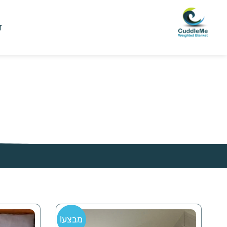
ד
מבצע!