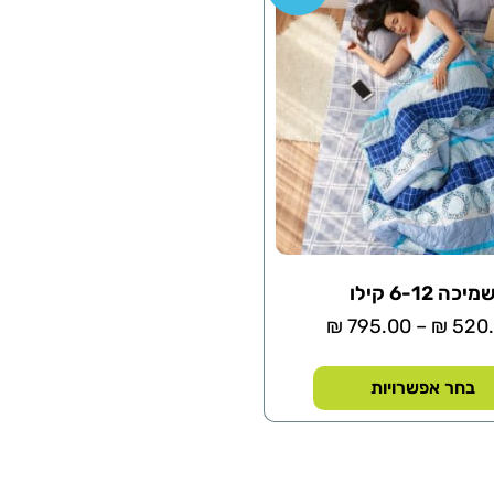
מיכה 6-12 קילו
₪
795.00
–
₪
520
בחר אפשרויות